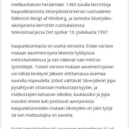
mielikuvituksen heräämään. 1980-luvulla kerrottuja
kaupunkitarinoita Silverpilenistä keräsi ruotsalainen
folkloristi Bengt af Klintberg, ja tarinoita Silverpilen-
aavejunasta kerrottiin ruotsalaisessa
televisiosarjassa Det spökar 10. joulukuuta 1997.
Kaupunkitarinasta on useita versioita. Erään version
mukaan aavemetrojuna liikennöi hylätyissä
metrotunneleissa ja sen näkevät vain metron
työntekijät. Toisen version mukaan aavemetrojunan
voi nähdä keskiyön jälkeen ohittamassa asemaa
suurella nopeudella. Jotkut väittävät Silverpilenin jopa
pysähtyvän ottamaan matkustajia kyytiin, ja
matkustajien katoavan viikoiksi, kuukausiksi ja jopa
vuosiksi ennen kuin poistuvat aavejunasta.
Kaupunkitarinoiden mukaan Silverpilen on joko tyhjä
tai sen matkustajina on aaveita.
Eräät versiot kytkevät aavejunan metronlinjan 11 eli