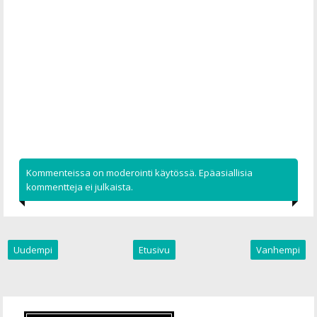
Kommenteissa on moderointi käytössä. Epäasiallisia
kommentteja ei julkaista.
Uudempi
Etusivu
Vanhempi