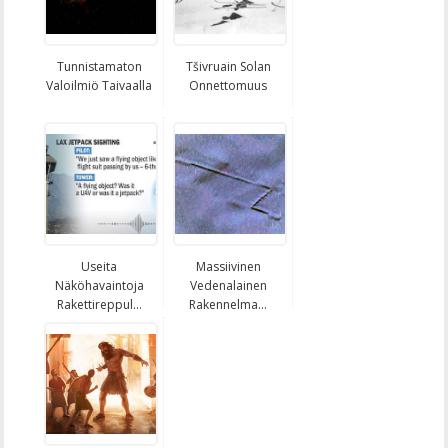
Tunnistamaton
Tšivruain Solan
Valoilmiö Taivaalla
Onnettomuus
Useita
Massiivinen
Näköhavaintoja
Vedenalainen
Rakettireppul...
Rakennelma...