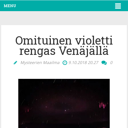
MENU
Omituinen violetti
rengas Venäjällä
Mysteerien Maailma
9.10.2018
20.27
0