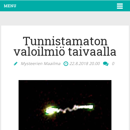
MENU
Tunnistamaton
valoilmiö taivaalla
Mysteerien Maailma
22.8.2018
20.00
0