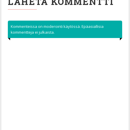
LÄHETÄ KOMMENTTI
Kommenteissa on moderointi käytössä. Epäasiallisia
kommentteja ei julkaista.