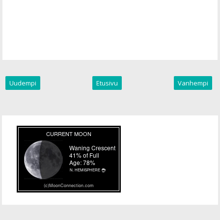
Uudempi
Etusivu
Vanhempi