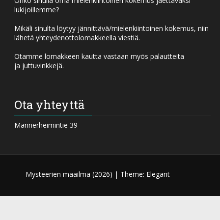
Onko sinulla oma mielenkiintoinen kokemus jaettavaksi
lukijoillemme?
Mikäli sinulta löytyy jännittävä/mielenkiintoinen kokemus, niin
lähetä yhteydenottolomakkeella viestiä.
Otamme lomakkeen kautta vastaan myös palautteita
ja juttuvinkkejä.
Ota yhteyttä
Mannerheimintie 39
Mysteerien maailma (
2026) |
Theme: Elegant