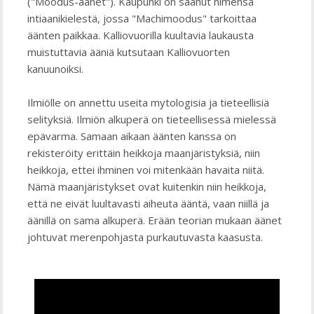
("Moodus-äänet"). Kaupunki on saanut nimensä
intiaanikielestä, jossa "Machimoodus" tarkoittaa
äänten paikkaa. Kalliovuorilla kuultavia laukausta
muistuttavia ääniä kutsutaan Kalliovuorten
kanuunoiksi.
Ilmiölle on annettu useita mytologisia ja tieteellisiä
selityksiä. Ilmiön alkuperä on tieteellisessä mielessä
epävarma. Samaan aikaan äänten kanssa on
rekisteröity erittäin heikkoja maanjäristyksiä, niin
heikkoja, ettei ihminen voi mitenkään havaita niitä.
Nämä maanjäristykset ovat kuitenkin niin heikkoja,
että ne eivät luultavasti aiheuta ääntä, vaan niillä ja
äänillä on sama alkuperä. Erään teorian mukaan äänet
johtuvat merenpohjasta purkautuvasta kaasusta.