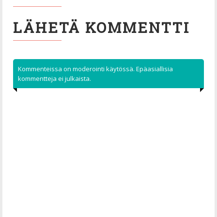
LÄHETÄ KOMMENTTI
Kommenteissa on moderointi käytössä. Epäasiallisia
kommentteja ei julkaista.