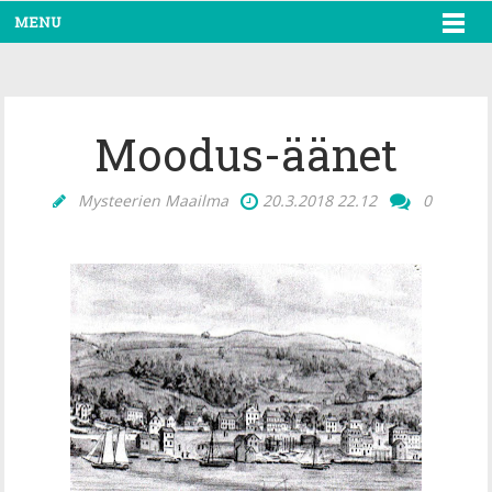
MENU
Moodus-äänet
Mysteerien Maailma
20.3.2018
22.12
0