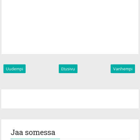
Uudempi
Etusivu
Vanhempi
Jaa somessa