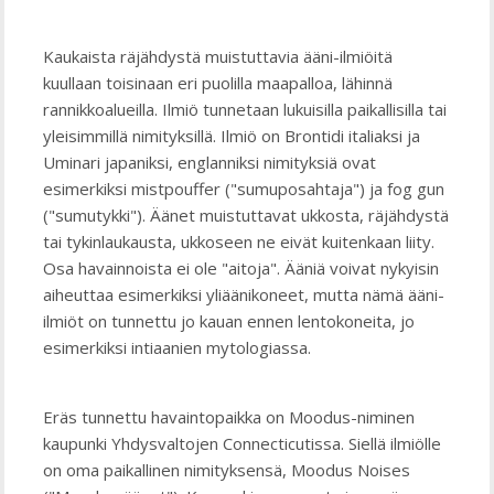
Kaukaista räjähdystä muistuttavia ääni-ilmiöitä
kuullaan toisinaan eri puolilla maapalloa, lähinnä
rannikkoalueilla. Ilmiö tunnetaan lukuisilla paikallisilla tai
yleisimmillä nimityksillä. Ilmiö on Brontidi italiaksi ja
Uminari japaniksi, englanniksi nimityksiä ovat
esimerkiksi mistpouffer ("sumuposahtaja") ja fog gun
("sumutykki"). Äänet muistuttavat ukkosta, räjähdystä
tai tykinlaukausta, ukkoseen ne eivät kuitenkaan liity.
Osa havainnoista ei ole "aitoja". Ääniä voivat nykyisin
aiheuttaa esimerkiksi yliäänikoneet, mutta nämä ääni-
ilmiöt on tunnettu jo kauan ennen lentokoneita, jo
esimerkiksi intiaanien mytologiassa.
Eräs tunnettu havaintopaikka on Moodus-niminen
kaupunki Yhdysvaltojen Connecticutissa. Siellä ilmiölle
on oma paikallinen nimityksensä, Moodus Noises