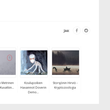
Jaa:
si Metrinen
Koulupoikien
Storsjönin Hirviö -
uvattiin...
Havainnot Doverin
Kryptozoologia
Demo...