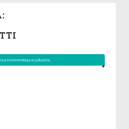
:
TTI
sia kommentteja ei julkaista.