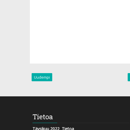
Uudempi
Tietoa
Täysikuu 2022
Tietoa