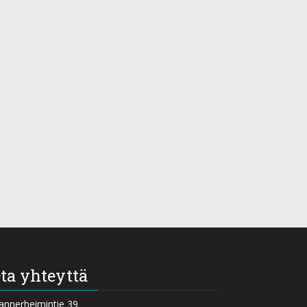
ta yhteyttä
nnerheimintie 39