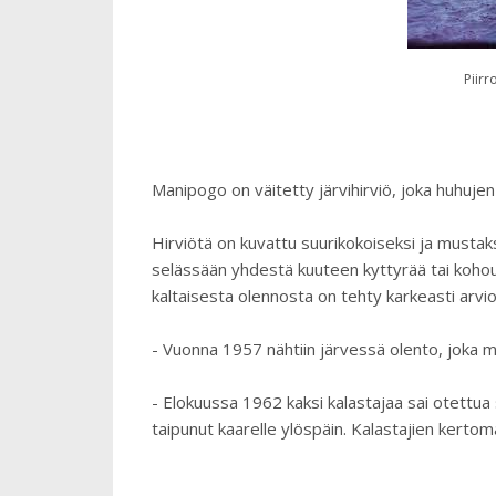
Piir
Manipogo on väitetty järvihirviö, joka huhuj
Hirviötä on kuvattu suurikokoiseksi ja mustaks
selässään yhdestä kuuteen kyttyrää tai koho
kaltaisesta olennosta on tehty karkeasti arvi
- Vuonna 1957 nähtiin järvessä olento, joka m
- Elokuussa 1962 kaksi kalastajaa sai otettua 
taipunut kaarelle ylöspäin. Kalastajien kertom