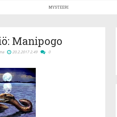
MYSTEERI
iö: Manipogo
lma
20.2.2017
2.49
0