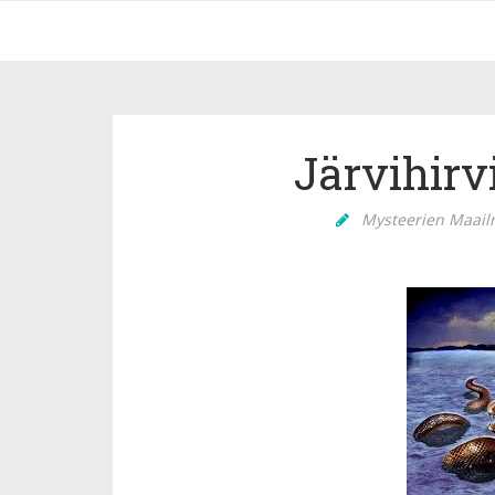
Järvihirv
Mysteerien Maai