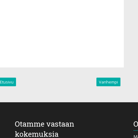
Etusivu
Vanhempi
Otamme vastaan
O
kokemuksia
Ma