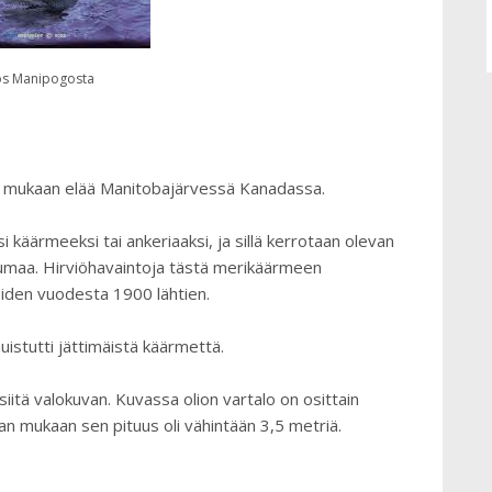
ros Manipogosta
en mukaan elää Manitobajärvessä Kanadassa.
i käärmeeksi tai ankeriaaksi, ja sillä kerrotaan olevan
umaa. Hirviöhavaintoja tästä merikäärmeen
oiden vuodesta 1900 lähtien.
uistutti jättimäistä käärmettä.
siitä valokuvan. Kuvassa olion vartalo on osittain
an mukaan sen pituus oli vähintään 3,5 metriä.