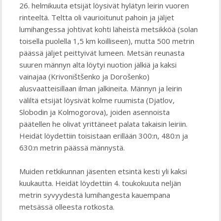
26. helmikuuta etsijät löysivät hylätyn leirin vuoren
rinteeltä. Teltta oli vaurioitunut pahoin ja jäljet
lumihangessa johtivat kohti läheistä metsikköä (solan
toisella puolella 1,5 km koilliseen), mutta 500 metrin
päässä jäljet peittyivät lumeen. Metsän reunasta
suuren männyn alta löytyi nuotion jälkiä ja kaksi
vainajaa (Krivoništšenko ja Dorošenko)
alusvaatteisillaan ilman jalkineita. Männyn ja leirin
väliltä etsijät löysivät kolme ruumista (Djatlov,
Slobodin ja Kolmogorova), joiden asennoista
päätellen he olivat yrittäneet palata takaisin leiriin.
Heidät löydettiin toisistaan erillään 300:n, 480:n ja
630:n metrin päässä männystä.
Muiden retkikunnan jäsenten etsintä kesti yli kaksi
kuukautta. Heidät löydettiin 4. toukokuuta neljän
metrin syvyydestä lumihangesta kauempana
metsässä olleesta rotkosta.