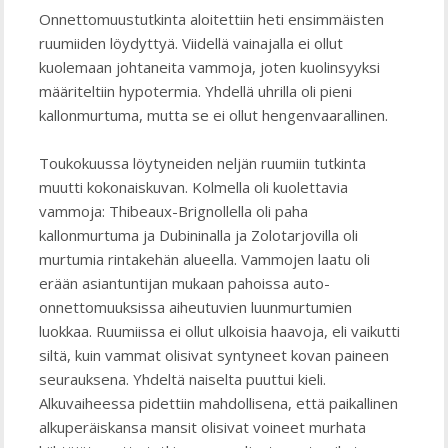
Onnettomuustutkinta aloitettiin heti ensimmäisten
ruumiiden löydyttyä. Viidellä vainajalla ei ollut
kuolemaan johtaneita vammoja, joten kuolinsyyksi
määriteltiin hypotermia. Yhdellä uhrilla oli pieni
kallonmurtuma, mutta se ei ollut hengenvaarallinen.
Toukokuussa löytyneiden neljän ruumiin tutkinta
muutti kokonaiskuvan. Kolmella oli kuolettavia
vammoja: Thibeaux-Brignollella oli paha
kallonmurtuma ja Dubininalla ja Zolotarjovilla oli
murtumia rintakehän alueella. Vammojen laatu oli
erään asiantuntijan mukaan pahoissa auto-
onnettomuuksissa aiheutuvien luunmurtumien
luokkaa. Ruumiissa ei ollut ulkoisia haavoja, eli vaikutti
siltä, kuin vammat olisivat syntyneet kovan paineen
seurauksena. Yhdeltä naiselta puuttui kieli.
Alkuvaiheessa pidettiin mahdollisena, että paikallinen
alkuperäiskansa mansit olisivat voineet murhata