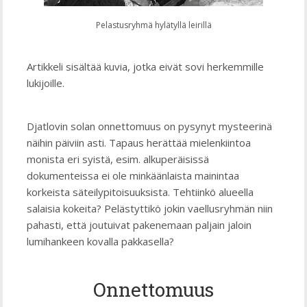
Pelastusryhmä hylätyllä leirillä
Artikkeli sisältää kuvia, jotka eivät sovi herkemmille
lukijoille.
Djatlovin solan onnettomuus on pysynyt mysteerinä
näihin päiviin asti. Tapaus herättää mielenkiintoa
monista eri syistä, esim. alkuperäisissä
dokumenteissa ei ole minkäänlaista mainintaa
korkeista säteilypitoisuuksista. Tehtiinkö alueella
salaisia kokeita? Pelästyttikö jokin vaellusryhmän niin
pahasti, että joutuivat pakenemaan paljain jaloin
lumihankeen kovalla pakkasella?
Onnettomuus