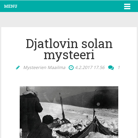
MENU
Djatlovin solan
mysteeri
Mysteerien Maailma
4.2.2017
17.56
1