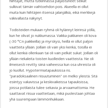
hiihtäjät, mutta tutkinnassa paljastuneet seikat
sulkivat tämän vaihtoehdon pois. Alueella ei ollut
muita kuin hiihtäjien itsensä jalanjälkiä, eikä merkkejä
väkivallasta näkynyt.
Todisteiden mukaan ryhmä oli hylännyt leirinsä yöllä,
kun he olivat jo nukkumassa. Vaikka pakkanen oli kova
(-30 °C:n paikkeilla) ja myrskysi, heillä ei ollut paljon
vaatteita yllään. Joillain oli vain yksi kenkä, toisilla ei
ollut kenkiä ollenkaan tai oli vain pelkät sukat. Joillain oli
yllään riekaleita toisten kuolleiden vaatteista. Ne oli
ilmeisesti revitty siinä vaiheessa kun osa uhreista oli
jo kuollut. Hypotermiatapauksissa ns.
"paradoksaalinen riisuutuminen" on melko yleistä. Sitä
esiintyy vakavissa ja keskivaikeissa tapauksissa,
joissa potilaista tulee sekavia ja arvaamattomia. He
saattavat riisua vaatteitaan, mikä puolestaan johtaa
yhä suurempaan lämmönhukkaan.