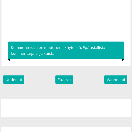
Kommenteissa on moderointi käytössä. Epäasiallisia
kommentteja ei julkaista.
Uudempi
Etusivu
Vanhempi