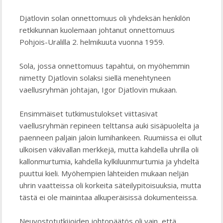
Djatlovin solan onnettomuus oli yhdeksän henkilön
retkikunnan kuolemaan johtanut onnettomuus
Pohjois-Uralilla 2. helmikuuta vuonna 1959.
Sola, jossa onnettomuus tapahtui, on myöhemmin
nimetty Djatlovin solaksi siellä menehtyneen
vaellusryhmän johtajan, Igor Djatlovin mukaan.
Ensimmäiset tutkimustulokset viittasivat
vaellusryhmän repineen telttansa auki sisäpuolelta ja
paenneen paljain jaloin lumihankeen. Ruumiissa ei ollut
ulkoisen väkivallan merkkejä, mutta kahdella uhrilla oli
kallonmurtumia, kahdella kylkiluunmurtumia ja yhdeltä
puuttui kieli. Myöhempien lähteiden mukaan neljän
uhrin vaatteissa oli korkeita säteilypitoisuuksia, mutta
tästä ei ole mainintaa alkuperäisissä dokumenteissa.
Neuvostotutkijoiden johtopäätös oli vain, että