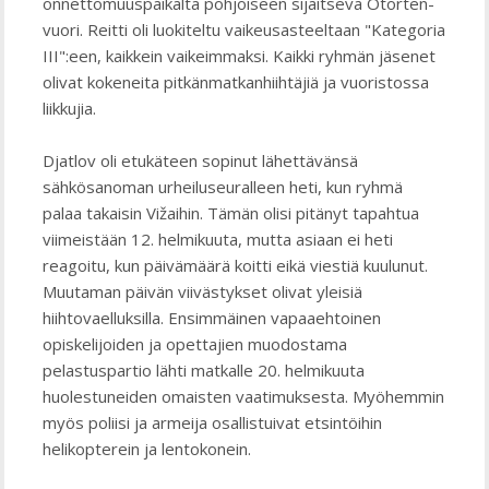
onnettomuuspaikalta pohjoiseen sijaitseva Otorten-
vuori. Reitti oli luokiteltu vaikeusasteeltaan "Kategoria
III":een, kaikkein vaikeimmaksi. Kaikki ryhmän jäsenet
olivat kokeneita pitkänmatkanhiihtäjiä ja vuoristossa
liikkujia.
Djatlov oli etukäteen sopinut lähettävänsä
sähkösanoman urheiluseuralleen heti, kun ryhmä
palaa takaisin Vižaihin. Tämän olisi pitänyt tapahtua
viimeistään 12. helmikuuta, mutta asiaan ei heti
reagoitu, kun päivämäärä koitti eikä viestiä kuulunut.
Muutaman päivän viivästykset olivat yleisiä
hiihtovaelluksilla. Ensimmäinen vapaaehtoinen
opiskelijoiden ja opettajien muodostama
pelastuspartio lähti matkalle 20. helmikuuta
huolestuneiden omaisten vaatimuksesta. Myöhemmin
myös poliisi ja armeija osallistuivat etsintöihin
helikopterein ja lentokonein.