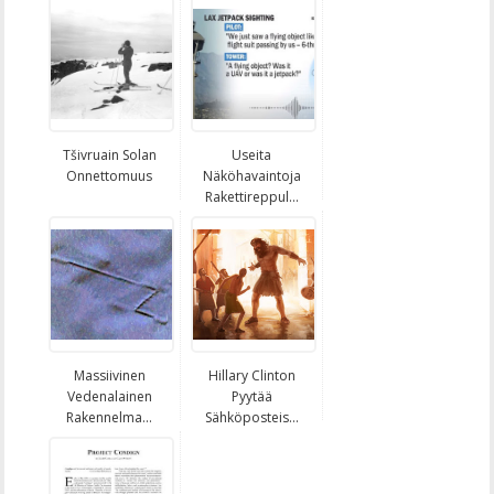
Tšivruain Solan
Useita
Onnettomuus
Näköhavaintoja
Rakettireppul...
Massiivinen
Hillary Clinton
Vedenalainen
Pyytää
Rakennelma...
Sähköposteis...