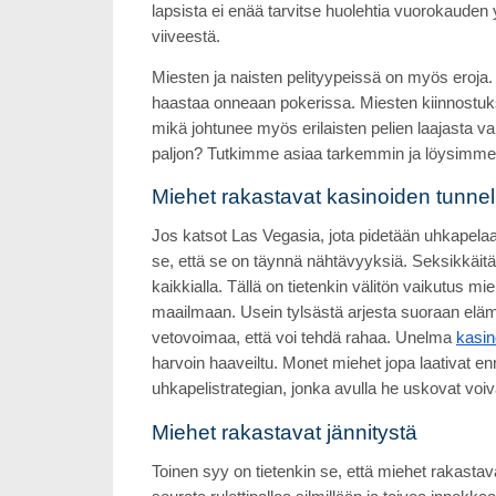
lapsista ei enää tarvitse huolehtia vuorokaude
viiveestä.
Miesten ja naisten pelityypeissä on myös eroja. N
haastaa onneaan pokerissa. Miesten kiinnostuk
mikä johtunee myös erilaisten pelien laajasta va
paljon? Tutkimme asiaa tarkemmin ja löysimme 
Miehet rakastavat kasinoiden tunn
Jos katsot Las Vegasia, jota pidetään uhkapela
se, että se on täynnä nähtävyyksiä. Seksikkäitä na
kaikkialla. Tällä on tietenkin välitön vaikutus mie
maailmaan. Usein tylsästä arjesta suoraan elämää
vetovoimaa, että voi tehdä rahaa. Unelma 
kasin
harvoin haaveiltu. Monet miehet jopa laativat e
uhkapelistrategian, jonka avulla he uskovat voiva
Miehet rakastavat jännitystä
Toinen syy on tietenkin se, että miehet rakastava