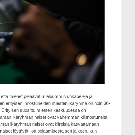
, että miehet pelaavat mieluummin uhkapelejä ja 
n erityisen innostuneiden miesten ikäryhmä on noin 30-
vuotiaat. Kiinnostuksen kohteita on monenlaisia. Erityisen suosittu miesten keskuudessa on 
. Tämän ikäryhmän naiset ovat vähemmän kiinnostuneita 
ämän ikäryhmän naiset ovat kiireisiä kasvattamaan 
naiset löytävät iloa pelaamisesta sen jälkeen, kun 