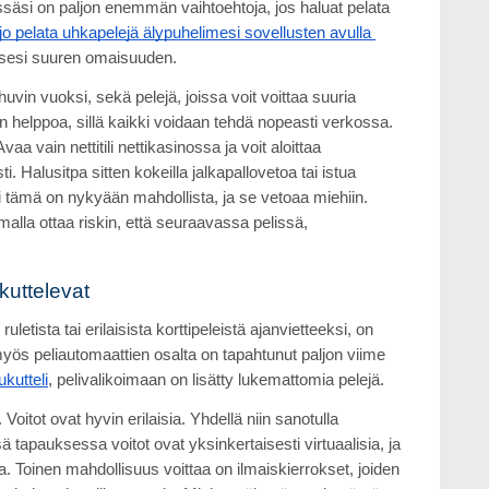
ssäsi on paljon enemmän vaihtoehtoja, jos haluat pelata 
o pelata uhkapelejä älypuhelimesi sovellusten avulla 
aksesi suuren omaisuuden.
 huvin vuoksi, sekä pelejä, joissa voit voittaa suuria 
n helppoa, sillä kaikki voidaan tehdä nopeasti verkossa. 
 vain nettitili nettikasinossa ja voit aloittaa 
. Halusitpa sitten kokeilla jalkapallovetoa tai istua 
i tämä on nykyään mahdollista, ja se vetoaa miehiin.  
alla ottaa riskin, että seuraavassa pelissä, 
ukuttelevat
letista tai erilaisista korttipeleistä ajanvietteeksi, on 
 myös peliautomaattien osalta on tapahtunut paljon viime 
kutteli
, pelivalikoimaan on lisätty lukemattomia pelejä.
oitot ovat hyvin erilaisia. Yhdellä niin sanotulla 
ssä tapauksessa voitot ovat yksinkertaisesti virtuaalisia, ja 
ja. Toinen mahdollisuus voittaa on ilmaiskierrokset, joiden 