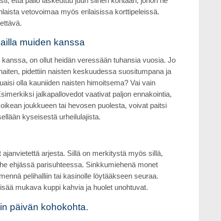
sti, että pallo laskeutuu juuri siihen kohtaan, johon he 
ista vetovoimaa myös erilaisissa korttipeleissä. 
ettävä.
pailla muiden kanssa
en kanssa, on ollut heidän veressään tuhansia vuosia. Jo 
rhaiten, pidettiin naisten keskuudessa suositumpana ja 
isi olla kauniiden naisten himoitsema? Vai vain 
merkiksi jalkapallovedot vaativat paljon ennakointia, 
oikean joukkueen tai hevosen puolesta, voivat paitsi 
llään kyseisestä urheilulajista.
janvietettä arjesta. Sillä on merkitystä myös sillä, 
ö he ehjässä parisuhteessa. Sinkkumiehenä monet 
mennä pelihalliin tai kasinolle löytääkseen seuraa. 
ää mukava kuppi kahvia ja huolet unohtuvat.
nkin päivän kohokohta.