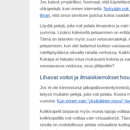
Jos katsot ympärillesi, huomaat, että käytettävi
uhkapelejä, kuin ennen internetiä. 
Nykyään voit j
ilman
, että sinun tarvitsee poistua kotoa saad
Löydät pelejä, joita voit pelata ilmaiseksi ja vain
summia. Lisäksi käteisellä pelaaminen on erittäi
Tämä on tietenkin myös suuri vetovoimatekijä. Avaa
pelaamisen, kun olet ladannut luottosi vastaavasti
rulettipöydässä oikealla rahalla verkossa. Kaikk
Kukapa ei haluaisi istua mukavasti kotona ja sam
seuraavassa vedossa, osuu jättipottiin?
Lihavat voitot ja ilmaiskierrokset ho
Jos et ole kiinnostunut jalkapallovedonlyönnistä, ru
tietysti muitakin pelejä, joita voit pelata. Koska
vuosina. 
Kun ennen vain "yksikätinen rosvo" hou
Kolikkopelit tarjoavat myös monia tapoja voittaa. V
kolikkopelillä voit voittaa vain virtuaalisesti. Tä
sinulla on mahdollisuus pelata virtuaalisia luotto