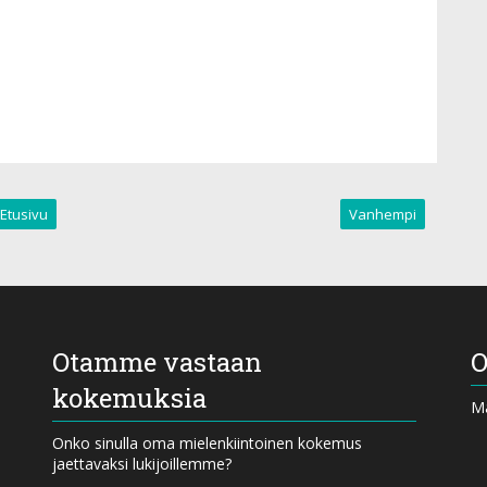
Etusivu
Vanhempi
Otamme vastaan
O
kokemuksia
Ma
Onko sinulla oma mielenkiintoinen kokemus
jaettavaksi lukijoillemme?