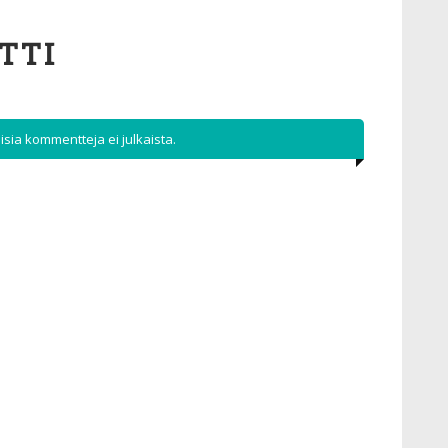
TTI
sia kommentteja ei julkaista.