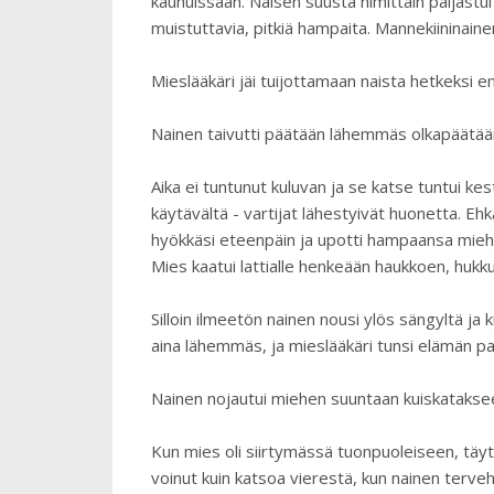
kauhuissaan. Naisen suusta nimittäin paljastui
muistuttavia, pitkiä hampaita. Mannekiininainen
Mieslääkäri jäi tuijottamaan naista hetkeksi en
Nainen taivutti päätään lähemmäs olkapäätään 
Aika ei tuntunut kuluvan ja se katse tuntui kes
käytävältä - vartijat lähestyivät huonetta. Ehk
hyökkäsi eteenpäin ja upotti hampaansa miehen
Mies kaatui lattialle henkeään haukkoen, huk
Silloin ilmeetön nainen nousi ylös sängyltä ja
aina lähemmäs, ja mieslääkäri tunsi elämän 
Nainen nojautui miehen suuntaan kuiskatakseen
Kun mies oli siirtymässä tuonpuoleiseen, täyt
voinut kuin katsoa vierestä, kun nainen terveh