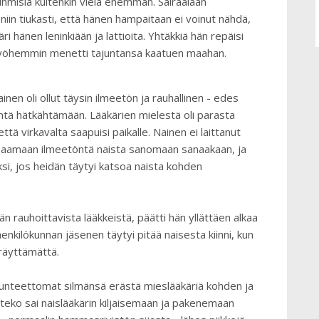
ihmisiä kuitenkin vielä enemmän. Sairaalaan
niin tiukasti, että hänen hampaitaan ei voinut nähdä,
i hänen leninkiään ja lattioita. Yhtäkkiä hän repäisi
myöhemmin menetti tajuntansa kaatuen maahan.
nen oli ollut täysin ilmeetön ja rauhallinen - edes
ntä hätkähtämään. Lääkärien mielestä oli parasta
että virkavalta saapuisi paikalle. Nainen ei laittanut
 saamaan ilmeetöntä naista sanomaan sanaakaan, ja
ksi, jos heidän täytyi katsoa naista kohden
än rauhoittavista lääkkeistä, päätti hän yllättäen alkaa
henkilökunnan jäsenen täytyi pitää naisesta kiinni, kun
räyttämättä.
 tunteettomat silmänsä erästä mieslääkäriä kohden ja
teko sai naislääkärin kiljaisemaan ja pakenemaan