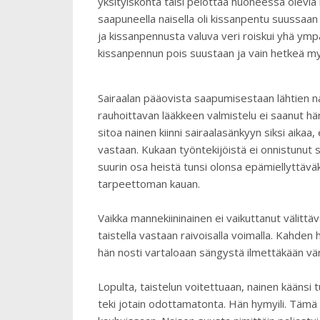
yksityiskohta taisi pelottaa huoneessa olevia 
saapuneella naisella oli kissanpentu suussaan 
ja kissanpennusta valuva veri roiskui yhä ympär
kissanpennun pois suustaan ja vain hetkeä 
Sairaalan pääovista saapumisestaan lähtien nai
rauhoittavan lääkkeen valmistelu ei saanut hä
sitoa nainen kiinni sairaalasänkyyn siksi aikaa, 
vastaan. Kukaan työntekijöistä ei onnistunut
suurin osa heistä tunsi olonsa epämiellyttävä
tarpeettoman kauan.
Vaikka mannekiininainen ei vaikuttanut välittäv
taistella vastaan raivoisalla voimalla. Kahden 
hän nosti vartaloaan sängystä ilmettäkään vä
Lopulta, taistelun voitettuaan, nainen käänsi
teki jotain odottamatonta. Hän hymyili. Tämä 