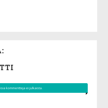
:
TTI
sia kommentteja ei julkaista.