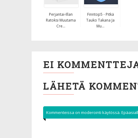
Perjantai-Illan
Finntop5 - Pitkä
Ratoksi Muutama
Tauko Takana Ja
Cre...
Mu...
EI KOMMENTTEJA
LÄHETÄ KOMMEN
Kommenteissa on moderointi käytössä. Epäasialli