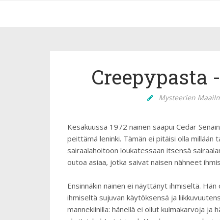
Creepypasta -
Mysteerien Maail
Kesäkuussa 1972 nainen saapui Cedar Senain s
peittämä leninki. Tämän ei pitäisi olla millään
sairaalahoitoon loukatessaan itsensä sairaala
outoa asiaa, jotka saivat naisen nähneet ih
Ensinnäkin nainen ei näyttänyt ihmiseltä. Hän o
ihmiseltä sujuvan käytöksensä ja liikkuvuuten
mannekiinilla: hänellä ei ollut kulmakarvoja ja 